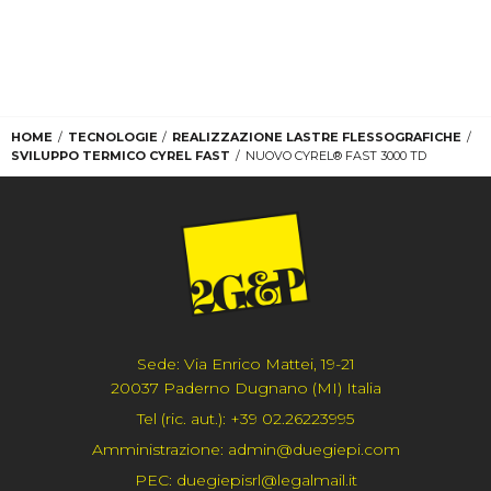
HOME
TECNOLOGIE
REALIZZAZIONE LASTRE FLESSOGRAFICHE
SVILUPPO TERMICO CYREL FAST
NUOVO CYREL® FAST 3000 TD
Sede:
Via Enrico Mattei, 19-21
20037 Paderno Dugnano (MI) Italia
Tel (ric. aut.):
+39 02.26223995
Amministrazione:
admin@duegiepi.com
PEC:
duegiepisrl@legalmail.it